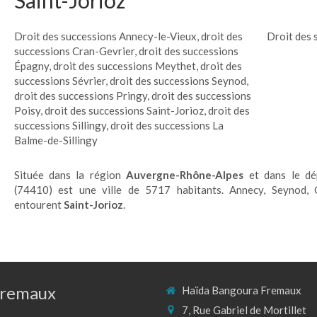
Saint-Jorioz
Droit des successions Annecy-le-Vieux
,
droit des
Droit des 
successions Cran-Gevrier
,
droit des successions
Épagny
,
droit des successions Meythet
,
droit des
successions Sévrier
,
droit des successions Seynod
,
droit des successions Pringy
,
droit des successions
Poisy
,
droit des successions Saint-Jorioz
,
droit des
successions Sillingy
,
droit des successions La
Balme-de-Sillingy
Située dans la région
Auvergne-Rhône-Alpes
et dans le d
(74410) est une ville de 5717 habitants. Annecy, Seynod, C
entourent
Saint-Jorioz
.
Fremaux
Haïda Bangoura Fremaux
7, Rue Gabriel de Mortillet