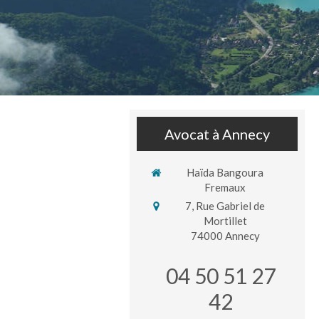
Avocat à Annecy
Haïda Bangoura
Fremaux
7, Rue Gabriel de
Mortillet
74000
Annecy
04 50 51 27
42