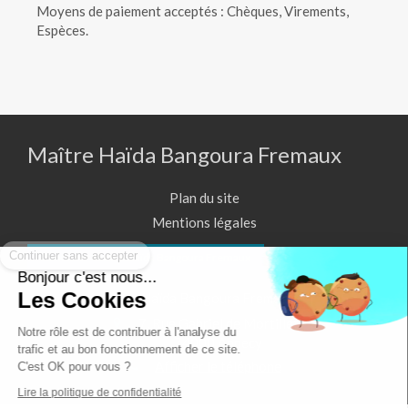
Moyens de paiement acceptés : Chèques, Virements,
Espèces.
Maître Haïda Bangoura Fremaux
Plan du site
Mentions légales
Continuer sans accepter
Contacter Maître Haïda Bangoura Fremaux
Bonjour c'est nous...
Les Cookies
Haïda Bangoura Fremaux
7, Rue Gabriel de Mortillet
Notre rôle est de contribuer à l'analyse du
74000
Annecy
trafic et au bon fonctionnement de ce site.
Afficher le téléphone
C'est OK pour vous ?
Lire la politique de confidentialité